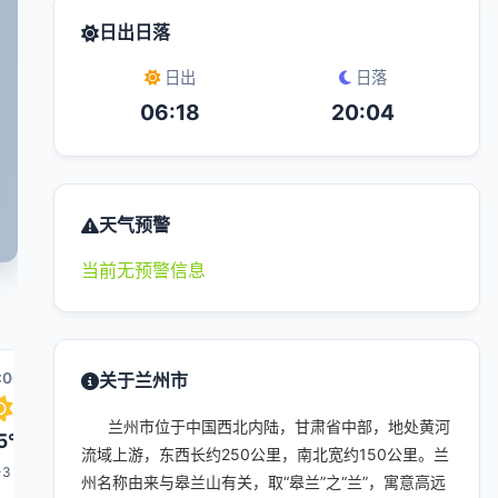
日出日落
日出
日落
06:18
20:04
天气预警
当前无预警信息
:00
00:00
关于兰州市
01:00
08:00
02:00
0
兰州市位于中国西北内陆，甘肃省中部，地处黄河
5°
24°
23°
21°
22°
流域上游，东西长约250公里，南北宽约150公里。兰
-3
1-3
1-3
1-3
1-3
州名称由来与皋兰山有关，取“皋兰”之“兰”，寓意高远