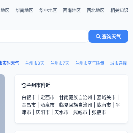
东地区
华南地区
华中地区
西南地区
西北地区
相关知识
查询天气
市实时天气
兰州市3天
兰州市7天
兰州市空气质量
城市选择
兰州市附近
白银市
|
定西市
|
甘南藏族自治州
|
嘉峪关市
|
金昌市
|
酒泉市
|
临夏回族自治州
|
陇南市
|
平
凉市
|
庆阳市
|
天水市
|
武威市
|
张掖市