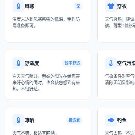
风寒
穿衣
无
温度未达到风寒所需的低温，稍作防
天气炎热，建议
寒准备即可。
裤、薄型T恤衫
舒适度
空气污
较不舒适
白天天气晴好，明媚的阳光在给您带
气象条件对空气
来好心情的同时，也会使您感到有些
清除无明显影响
热，不很舒适。
晾晒
钓鱼
极适宜
天气不错，极适宜晾晒。
天气太热，不适