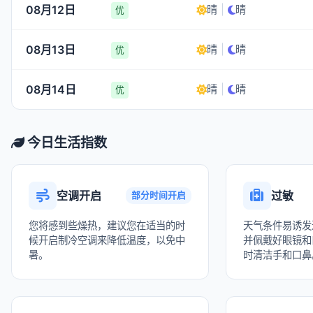
08月12日
晴
|
晴
优
08月13日
晴
|
晴
优
08月14日
晴
|
晴
优
今日生活指数
空调开启
过敏
部分时间开启
您将感到些燥热，建议您在适当的时
天气条件易诱发
候开启制冷空调来降低温度，以免中
并佩戴好眼镜和
暑。
时清洁手和口鼻