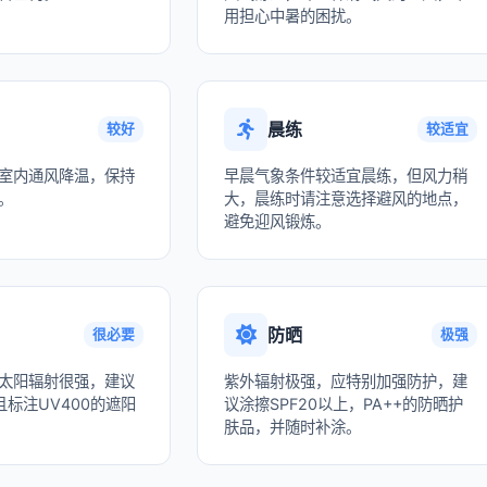
用担心中暑的困扰。
晨练
较好
较适宜
室内通风降温，保持
早晨气象条件较适宜晨练，但风力稍
。
大，晨练时请注意选择避风的地点，
避免迎风锻炼。
防晒
很必要
极强
太阳辐射很强，建议
紫外辐射极强，应特别加强防护，建
标注UV400的遮阳
议涂擦SPF20以上，PA++的防晒护
肤品，并随时补涂。