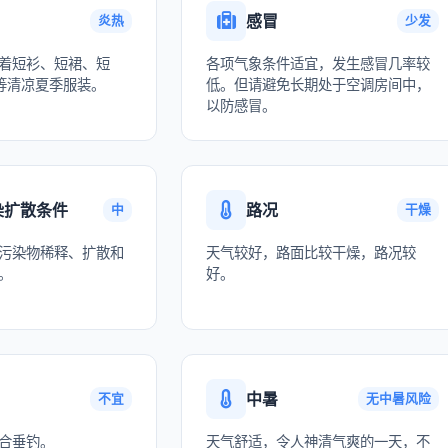
感冒
炎热
少发
着短衫、短裙、短
各项气象条件适宜，发生感冒几率较
等清凉夏季服装。
低。但请避免长期处于空调房间中，
以防感冒。
染扩散条件
路况
中
干燥
污染物稀释、扩散和
天气较好，路面比较干燥，路况较
。
好。
中暑
不宜
无中暑风险
合垂钓。
天气舒适，令人神清气爽的一天，不