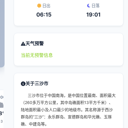
日出
日落
06:15
19:01
天气预警
当前无预警信息
关于三沙市
三沙市位于中国南海，是中国位置最南、面积最大
:00
23:00
00:00
07:00
01:00
（260多万平方公里，其中岛礁面积13平方千米）、
陆地面积最小及人口最少的地级市。其名称源于西沙
8°
28°
28°
29°
28°
群岛的“三沙”：永乐群岛、宣德群岛和华光礁、玉琢
-3
1-3
1-3
1-3
1-3
礁、中建岛等。