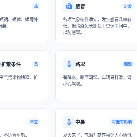
感冒
热
少发
短裙、短裤、短薄外
各项气象条件适宜，发生感冒几率较
服装。
低。但请避免长期处于空调房间中，
以防感冒。
染扩散条件
路况
良
潮湿
空气污染物稀释、扩
有降水，路面潮湿，车辆易打滑，请
小心驾驶。
中暑
不宜
可能有影响
，不适合垂钓。
夏天来了，气温升高容易让人心情低