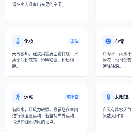
请在室内准备出充足的空间。
化妆
心情
去油
天气较热，建议用露质面霜打底，水
有降水，雨水不
质无油粉底霜，透明粉饼，粉质胭
清凉，也可让较
脂。
绪降降温。
运动
太阳镜
较不宜
有降水，且风力较强，推荐您在室内
白天有降水天气
进行低强度运动；若坚持户外运动，
佩戴太阳镜
请选择避雨防风的地点。