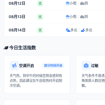
08月12日
小雨
|
阴
优
08月13日
小雨
|
阴
优
08月14日
多云
|
多云
优
今日生活指数
空调开启
过敏
部分时间开启
天气热，到中午的时候您将会感到有
天气条件不易诱
点热，因此建议在午后较热时开启制
殊体质人群应预
冷空调。
敏。