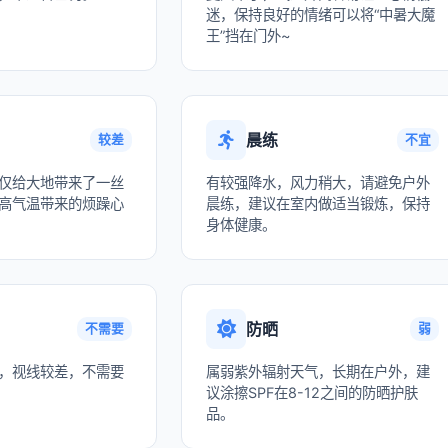
迷，保持良好的情绪可以将“中暑大魔
王”挡在门外~
晨练
较差
不宜
仅给大地带来了一丝
有较强降水，风力稍大，请避免户外
高气温带来的烦躁心
晨练，建议在室内做适当锻炼，保持
身体健康。
防晒
不需要
弱
，视线较差，不需要
属弱紫外辐射天气，长期在户外，建
议涂擦SPF在8-12之间的防晒护肤
品。