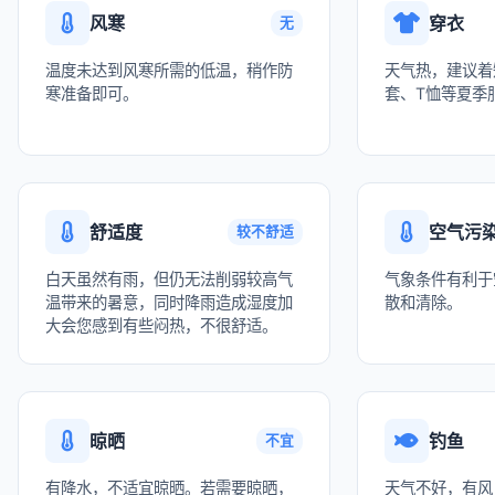
风寒
穿衣
无
温度未达到风寒所需的低温，稍作防
天气热，建议着
寒准备即可。
套、T恤等夏季
舒适度
空气污
较不舒适
白天虽然有雨，但仍无法削弱较高气
气象条件有利于
温带来的暑意，同时降雨造成湿度加
散和清除。
大会您感到有些闷热，不很舒适。
晾晒
钓鱼
不宜
有降水，不适宜晾晒。若需要晾晒，
天气不好，有风